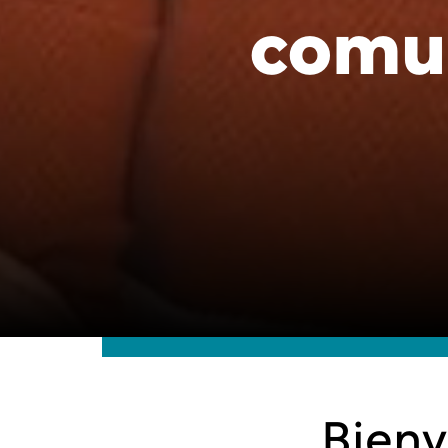
comun
Bienv