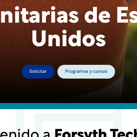
itarias de E
Unidos
Solicitar
Programas y cursos
enido a
Forsyth Tec