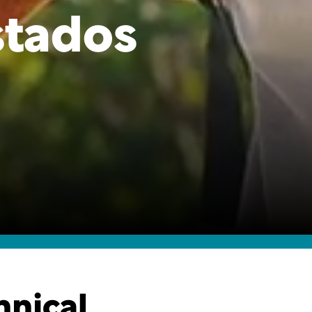
stados
hnical