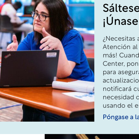
Sáltese
¡Únase 
¿Necesitas 
Atención al
más! Cuando
Center, pont
para asegura
actualizaci
notificará 
necesidad d
usando el e
Póngase a l