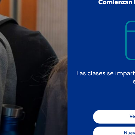
Comienzan l
Las clases se impar
Ve
Nuev