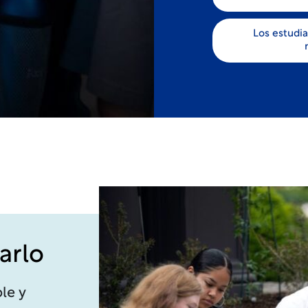
Los estudi
arlo
le y