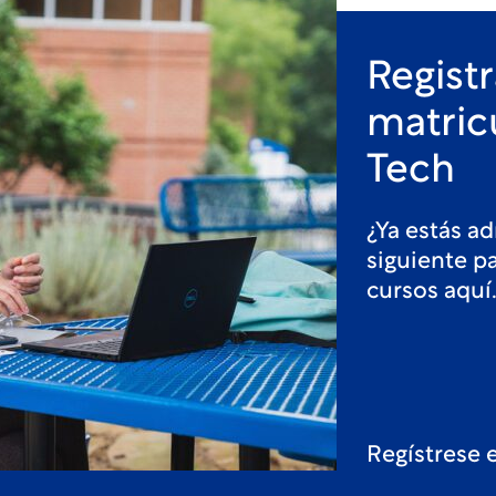
Registr
matric
Tech
¿Ya estás a
siguiente pa
cursos aquí
Regístrese 