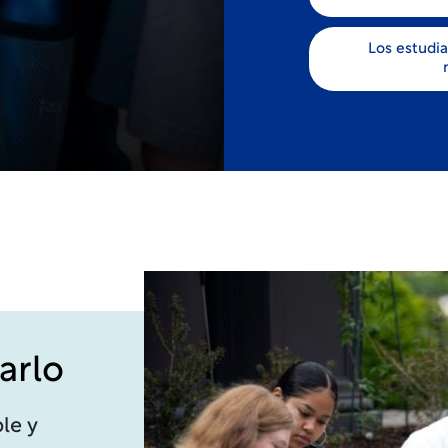
Los estudi
arlo
le y