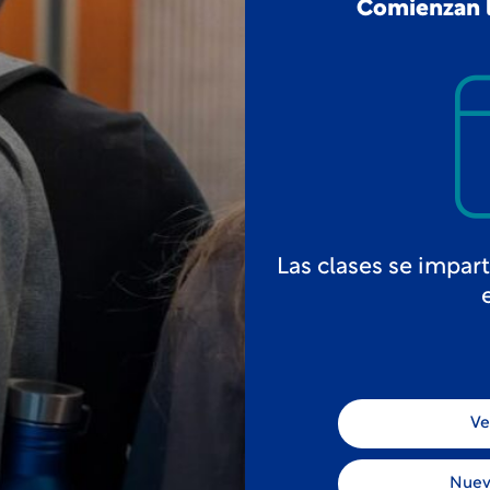
Comienzan l
Las clases se impar
Ve
Nuev