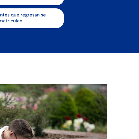
antes que regresan se
matriculan