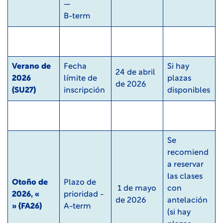
—
B-term
Verano de
Fecha
Si hay
24 de abril
2026
límite de
plazas
de 2026
(SU27)
inscripción
disponibles
Se
recomiend
a reservar
las clases
Otoño de
Plazo de
1 de mayo
con
2026, «
prioridad -
de 2026
antelación
» (FA26)
A-term
(si hay