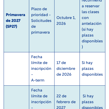
recomiend
a reservar
Plazo de
las clases
Primavera
prioridad -
Octubre 1,
con
de 2027
Solicitudes
2026
antelación
(SP27)
de
(si hay
primavera
plazas
disponibles
)
Fecha
límite de
17 de
Si hay
inscripción
diciembre
plazas
-
de 2026
disponibles
A-term
Fecha
límite de
22 de
Si hay
inscripción
febrero de
plazas
-
2027
disponibles