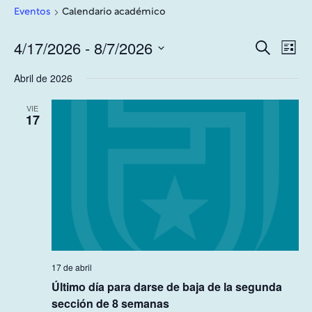
Eventos
Calendario académico
4/17/2026
 - 
8/7/2026
Event
Na
Buscar
Lista
en
po
Seleccione
Búsqu
Abril de 2026
la
las
y
fecha.
vis
VIE
vistas
17
de
Naveg
los
ev
17 de abril
Último día para darse de baja de la segunda
sección de 8 semanas