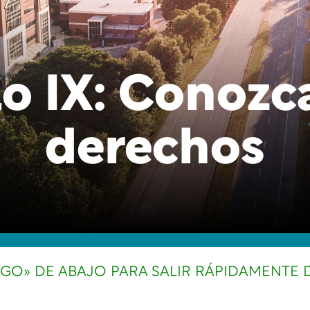
lo IX: Conozc
derechos
 «GO» DE ABAJO PARA SALIR RÁPIDAMENTE D