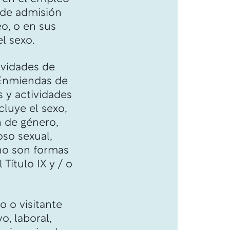
s de admisión
eo, o en sus
l sexo.
ividades de
s Enmiendas de
 y actividades
cluye el sexo,
n de género,
oso sexual,
cho son formas
Título IX y / o
o o visitante
o, laboral,