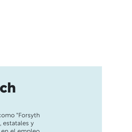
ech
como "Forsyth
, estatales y
n en el empleo