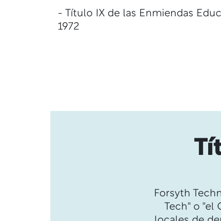
- Título IX de las Enmiendas Educ
1972
Tí
Forsyth Tech
Tech" o "el 
locales de de