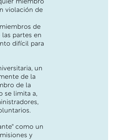
alquier miembro
n violación de
os miembros de
 las partes en
o difícil para
ersitaria, un
mente de la
mbro de la
 se limita a,
inistradores,
oluntarios.
diante" como un
dmisiones y