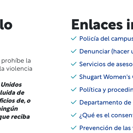
lo
Enlaces 
Policía del campu
Denunciar (hacer 
 prohíbe la
Servicios de ases
la violencia
Shugart Women's 
 Unidos
Política y procedi
cluida de
icios de, o
Departamento de E
ningún
¿Qué es el consen
que reciba
Prevención de las 