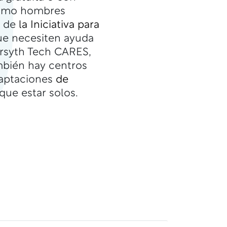
 como hombres
s de
la Iniciativa para
que necesiten ayuda
Forsyth Tech CARES,
mbién hay centros
daptaciones
de
que estar solos.