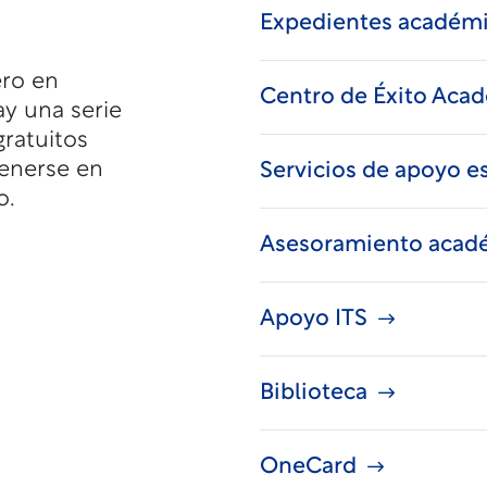
Expedientes académi
ero en
Centro de Éxito Aca
ay una serie
gratuitos
tenerse en
Servicios de apoyo e
o.
Asesoramiento acad
Apoyo ITS
Biblioteca
OneCard