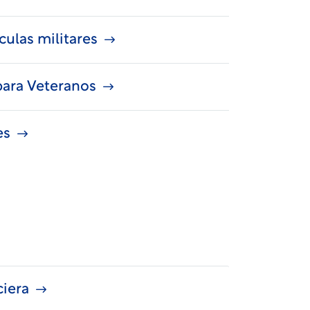
culas militares
para Veteranos
es
ciera