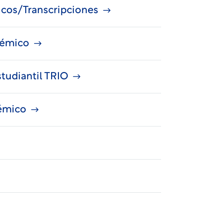
cos/Transcripciones
démico
studiantil TRIO
émico