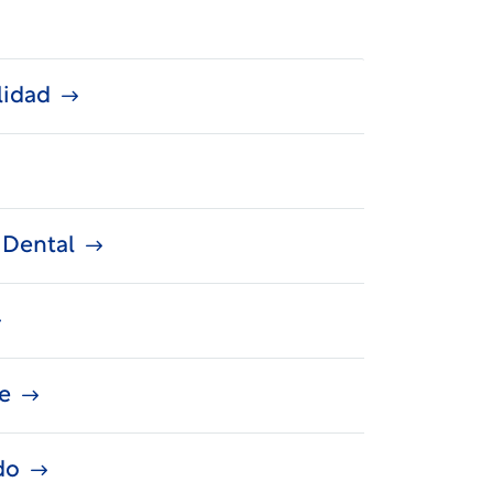
lidad
 Dental
e
do