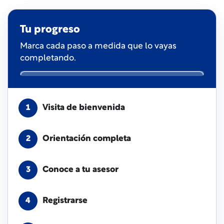
Tu progreso
Marca cada paso a medida que lo vayas
completando.
Visita de bienvenida
1
Orientación completa
2
Conoce a tu asesor
3
Registrarse
4