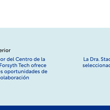
erior
or del Centro de la
La Dra. Sta
orsyth Tech ofrece
seleccionad
s oportunidades de
colaboración