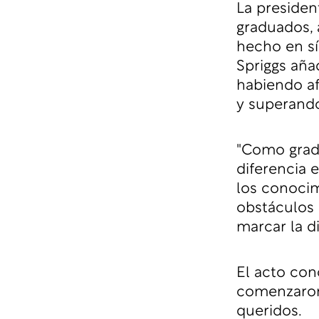
La president
graduados, 
hecho en sí
Spriggs aña
habiendo af
y superando
"Como gradu
diferencia 
los conocim
obstáculos 
marcar la di
El acto con
comenzaron 
queridos.