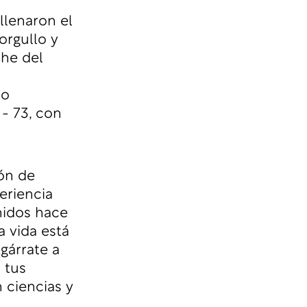
llenaron el
orgullo y
che del
 o
 - 73, con
ón de
eriencia
nidos hace
a vida está
gárrate a
 tus
n ciencias y