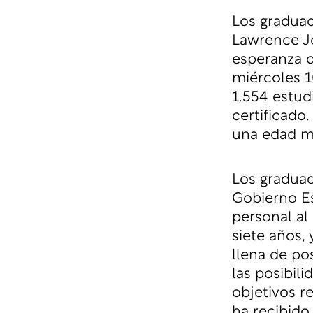
Los graduad
Lawrence Jo
esperanza d
miércoles 
1.554 estud
certificado
una edad m
Los graduad
Gobierno Es
personal al
siete años, 
llena de po
las posibil
objetivos re
ha recibido 