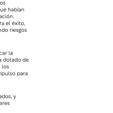
los
que habían
ación.
 el éxito,
ndo riesgos
ar la
a dotado de
 los
impulso para
ados, y
eres