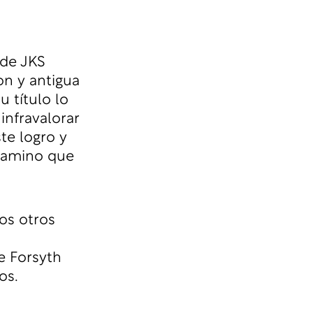
 de JKS
on y antigua
 título lo
infravalorar
te logro y
camino que
os otros
e Forsyth
os.