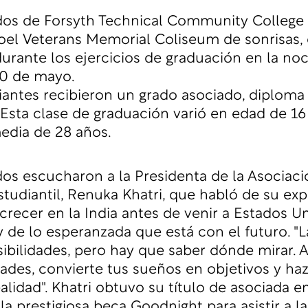
os de Forsyth Technical Community College 
el Veterans Memorial Coliseum de sonrisas, 
urante los ejercicios de graduación en la no
10 de mayo.
iantes recibieron un grado asociado, diploma
. Esta clase de graduación varió en edad de 16
edia de 28 años.
os escucharon a la Presidenta de la Asociaci
tudiantil, Renuka Khatri, que habló de su exp
 crecer en la India antes de venir a Estados U
y de lo esperanzada que está con el futuro. "L
sibilidades, pero hay que saber dónde mirar. A
idades, convierte tus sueños en objetivos y haz
alidad". Khatri obtuvo su título de asociada e
la prestigiosa beca Goodnight para asistir a la