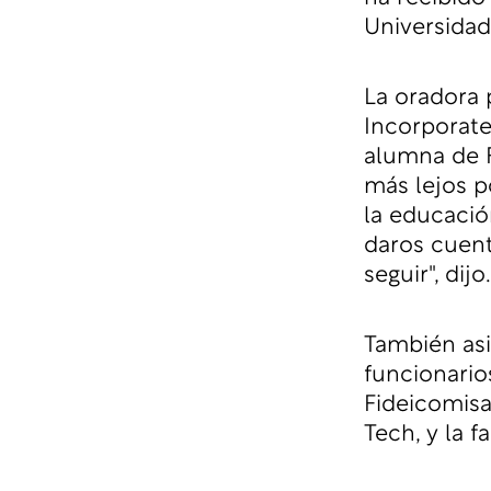
Universidad
La oradora 
Incorporate
alumna de F
más lejos po
la educació
daros cuen
seguir", dijo.
También asi
funcionario
Fideicomisa
Tech, y la f