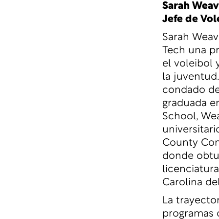
Sarah Weavi
Jefe de Vo
Sarah Weavi
Tech una p
el voleibol 
la juventud
condado de
graduada en
School, Wea
universitar
County Com
donde obtuv
licenciatur
Carolina de
La trayecto
programas d