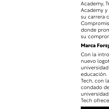
Academy, Tr
Academy y C
su carrera 
Compromiso
donde promu
su comprom
Marca Forsy
Con la intr
nuevo logot
universidad
educación. 
Tech, con la
condado de S
universidad
Tech ofrece