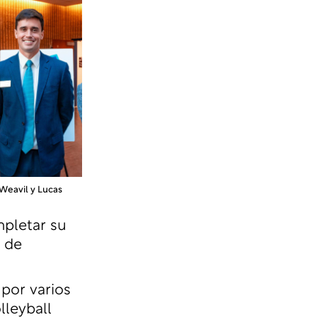
 Weavil y Lucas
mpletar su
d de
por varios
lleyball