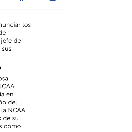
unciar los
de
jefe de
 sus
o
osa
NJCAA
ia en
ño del
e la NCAA,
s de su
as como