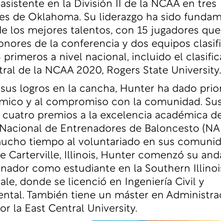
asistente en la División II de la NCAA en tres
es de Oklahoma. Su liderazgo ha sido fundam
de los mejores talentos, con 15 jugadores qu
onores de la conferencia y dos equipos clasif
 primeros a nivel nacional, incluido el clasifi
ral de la NCAA 2020, Rogers State University
 sus logros en la cancha, Hunter ha dado prior
émico y al compromiso con la comunidad. Su
cuatro premios a la excelencia académica de
Nacional de Entrenadores de Baloncesto (NA
ucho tiempo al voluntariado en sus comunid
de Carterville, Illinois, Hunter comenzó su an
ador como estudiante en la Southern Illinois
le, donde se licenció en Ingeniería Civil y
tal. También tiene un máster en Administra
r la East Central University.