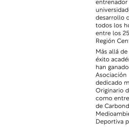
entrenador 
universidad
desarrollo 
todos los h
entre los 25
Región Cent
Más allá de
éxito acad
han ganado 
Asociación 
dedicado m
Originario 
como entren
de Carbonda
Medioambien
Deportiva po