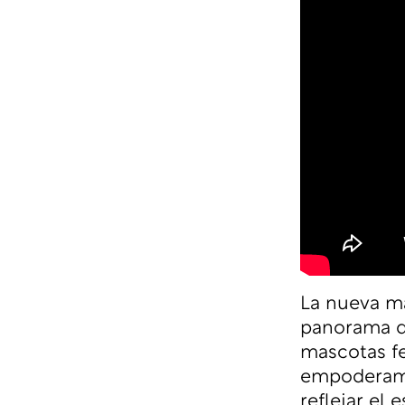
La nueva ma
panorama de
mascotas fe
empoderamie
reflejar el