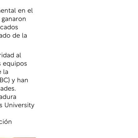
ental en el
e ganaron
icados
cado de la
.
idad al
s equipos
 la
BC) y han
ades.
dadura
 University
ción