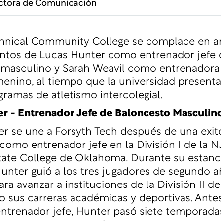
ectora de Comunicación
chnical Community College se complace en an
tos de Lucas Hunter como entrenador jefe 
masculino y Sarah Weavil como entrenadora 
menino, al tiempo que la universidad presenta
ramas de atletismo intercolegial.
r - Entrenador Jefe de Baloncesto Masculin
r se une a Forsyth Tech después de una exit
omo entrenador jefe en la División I de la 
ate College de Oklahoma. Durante su estanc
unter guió a los tres jugadores de segundo a
ra avanzar a instituciones de la División II d
 sus carreras académicas y deportivas. Ante
ntrenador jefe, Hunter pasó siete temporad