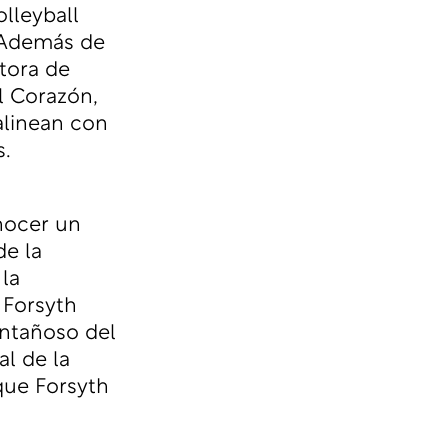
olleyball
. Además de
tora de
l Corazón,
alinean con
.
nocer un
de la
 la
 Forsyth
montañoso del
al de la
 que Forsyth