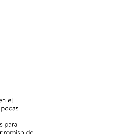
en el
s pocas
s para
ompromiso de