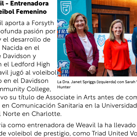
l - Entrenadora
leibol Femenino
l aporta a Forsyth
rofunda pasión por
y el desarrollo de
. Nacida en el
 Davidson y
 el Ledford High
vil jugó al voleibol
io en el Davidson
La Dra. Janet Spriggs (izquierda) con Sarah
Hunter
munity College,
o su título de Associate in Arts antes de co
a en Comunicación Sanitaria en la Universida
l Norte en Charlotte.
ria como entrenadora de Weavil la ha llevado 
e voleibol de prestigio, como Triad United Vo