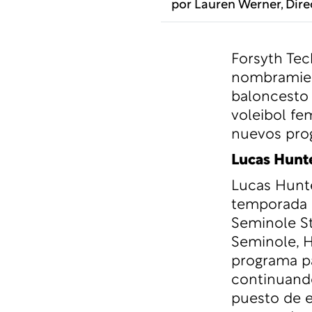
por
Lauren Werner
, Dir
Forsyth Te
nombramien
baloncesto 
voleibol fe
nuevos prog
Lucas Hunte
Lucas Hunte
temporada c
Seminole St
Seminole, H
programa pa
continuando
puesto de e