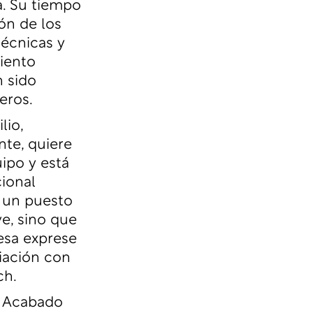
a. Su tiempo
ón de los
técnicas y
iento
n sido
eros.
lio,
nte, quiere
ipo y está
cional
 un puesto
e, sino que
esa exprese
iación con
ch.
y Acabado