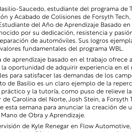
Basilio-Saucedo, estudiante del programa de 
ón y Acabado de Colisiones de Forsyth Tech, 
tudiante del Año de Aprendizaje Basado en 
nocido por su dedicación, resistencia y pasió
reparación de automóviles. Sus logros ejempl
s valores fundamentales del programa WBL.
 de aprendizaje basado en el trabajo ofrece a
 la oportunidad de adquirir experiencia en el
es para satisfacer las demandas de los cam
xito de Basilio es un claro ejemplo de la reper
práctico y la tutoría, como puso de relieve la 
de Carolina del Norte, Josh Stein, a Forsyth 
de esta semana para anunciar la creación de 
 Mano de Obra y Aprendizaje
.
ervisión de Kyle Renegar en
Flow Automotive
,