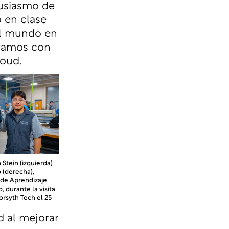
tusiasmo de
o en clase
el mundo en
eramos con
troud.
Stein (izquierda)
o (derecha),
 de Aprendizaje
, durante la visita
orsyth Tech el 25
d al mejorar