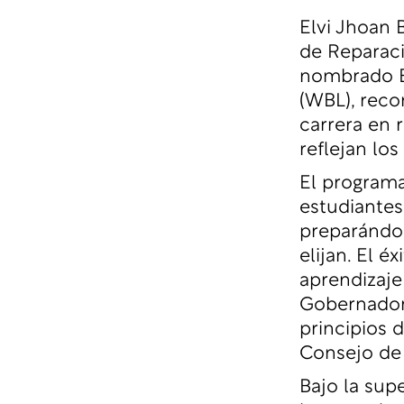
Elvi Jhoan 
de Reparaci
nombrado Es
(WBL), reco
carrera en 
reflejan lo
El programa
estudiantes
preparándol
elijan. El é
aprendizaje 
Gobernador 
principios 
Consejo de
Bajo la sup