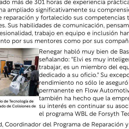
do más de 301 horas de experiencia práctic
r ha ampliado significativamente su comprensi
 reparación y fortalecido sus competencias 
es. Sus habilidades de comunicación, pensam
fesionalidad, trabajo en equipo e inclusión ha
tanto por sus mentores como por sus compañ
Renegar habló muy bien de Basi
señalando: "Elvi es muy intelige
trabajar, es un miembro del equ
dedicado a su oficio." Su excep
rendimiento no sólo le aseguró
permanente en Flow Automotiv
también ha hecho que la empr
rio de Tecnología de
su interés en continuar su asoc
ado de Colisiones de
el programa WBL de Forsyth Te
d, Coordinador del Programa de Reparación 