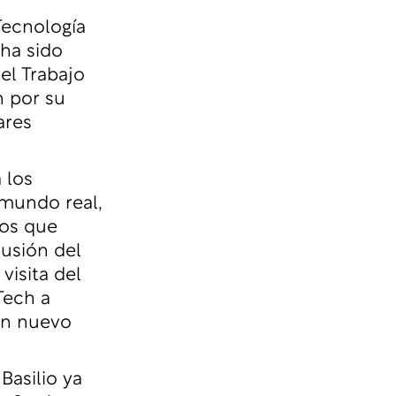
Tecnología
ha sido
el Trabajo
n por su
ares
 los
 mundo real,
pos que
cusión del
visita del
Tech a
un nuevo
 Basilio ya