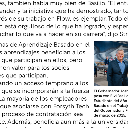
es, también habla muy bien de Basilio. "El en
render y la iniciativa que ha demostrado, tant
és de su trabajo en Flow, es ejemplar. Todo 
h está orgulloso de lo que ha logrado, y esp
uchar lo que va a hacer en su carrera", dijo S
as de Aprendizaje Basado en el
s aprendizajes benefician a los
 que participan en ellos, pero
nen valor para los socios
 que participan,
ando un acceso temprano a los
 que se incorporarán a la fuerza
El Gobernador Josh 
posa con Elvi Basili
 La mayoría de los empleadores
Estudiante del Año
que asociarse con Forsyth Tech
Basado en el Trabajo
del Gobernador a F
 proceso de contratación sea
de marzo de 2025.
te. Además, beneficia aún más a la universida