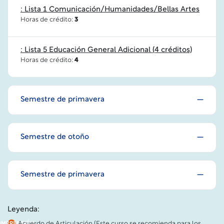
: Lista 1 Comunicación/Humanidades/Bellas Artes
Horas de crédito:
3
: Lista 5 Educación General Adicional (4 créditos)
Horas de crédito:
4
Semestre de primavera
Semestre de otoño
Semestre de primavera
Leyenda:
Acuerdo de Articulación (Este curso se recomienda para los
OMPRENSIÓN