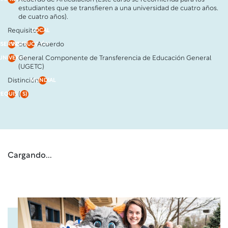
estudiantes que se transfieren a una universidad de cuatro años.
de cuatro años).
Requisito
LOCAL
de
Acuerdo
IISERVICIO
INSTRUCCIÓN
General Componente de Transferencia de Educación General
UNIVERSAL
(UGETC)
Distinción
MUNDIAL
(
REQUISITO
S)
Cargando...