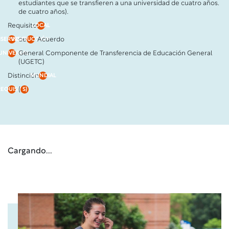
estudiantes que se transfieren a una universidad de cuatro años.
de cuatro años).
Requisito
LOCAL
de
Acuerdo
IISERVICIO
INSTRUCCIÓN
General Componente de Transferencia de Educación General
UNIVERSAL
(UGETC)
Distinción
MUNDIAL
(
REQUISITO
S)
Cargando...