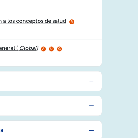
 a los conceptos de salud
R
eneral (
Global)
A
U
G
ra