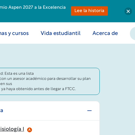
emio Aspen 2027 a la Excelencia
Lee la historia
as y cursos
Vida estudiantil
Acerca de
: Esta es una lista
 con un asesor académico para desarrollar su plan
 en sus
e ya haya obtenido antes de llegar a FTCC.
ra
siología I
A