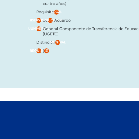
cuatro años).
Requisito
LOCAL
de
Acuerdo
IISERVICIO
INSTRUCCIÓN
General Componente de Transferencia de Educac
UUNIVERSAL
(UGETC)
Distinción
MUNDIAL
(
REQUISITO
S)