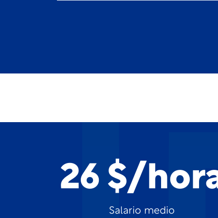
26 $/hor
Salario medio