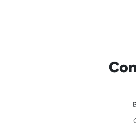
Con
B