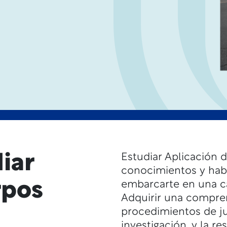
iar
Estudiar Aplicación d
conocimientos y habi
rpos
embarcarte en una car
Adquirir una compren
procedimientos de ju
investigación, y la r