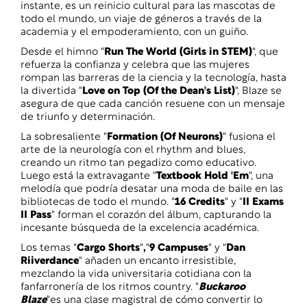
instante, es un reinicio cultural para las mascotas de
todo el mundo, un viaje de géneros a través de la
academia y el empoderamiento, con un guiño.
Desde el himno "
Run The World (Girls in STEM)
", que
refuerza la confianza y celebra que las mujeres
rompan las barreras de la ciencia y la tecnología, hasta
la divertida "
Love on Top (Of the Dean's List)
", Blaze se
asegura de que cada canción resuene con un mensaje
de triunfo y determinación.
La sobresaliente "
Formation (Of Neurons)
" fusiona el
arte de la neurología con el rhythm and blues,
creando un ritmo tan pegadizo como educativo.
Luego está la extravagante "
Textbook Hold 'Em
", una
melodía que podría desatar una moda de baile en las
bibliotecas de todo el mundo. "
16 Credits
" y "
II Exams
II Pass
" forman el corazón del álbum, capturando la
incesante búsqueda de la excelencia académica.
Los temas "
Cargo Shorts
"
,
"
9 Campuses
" y "
Dan
Riiverdance
" añaden un encanto irresistible,
mezclando la vida universitaria cotidiana con la
fanfarronería de los ritmos country. "
Buckaroo
Blaze
"es una clase magistral de cómo convertir lo