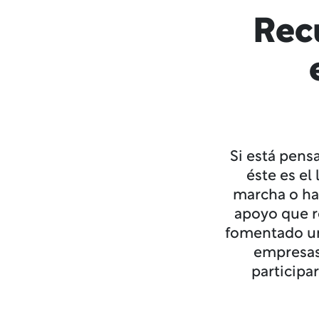
Rec
Si está pens
éste es el
marcha o ha
apoyo que re
fomentado un
empresas
participa