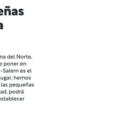
eñas
a
na del Norte,
de poner en
-Salem es el
 lugar, hemos
 las pequeñas
ad, podrá
establecer