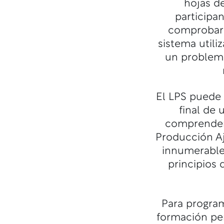
hojas d
participa
comprobar l
sistema utili
un problema)
El LPS puede 
final de 
comprender 
Producción Aj
innumerables
principios 
Para progra
formación per