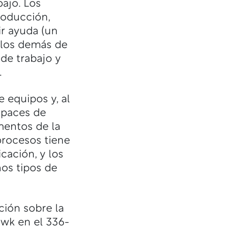
ajo. Los
roducción,
ir ayuda (un
a los demás de
 de trabajo y
.
 equipos y, al
capaces de
mentos de la
procesos tiene
cación, y los
hos tipos de
ión sobre la
awk en el 336-