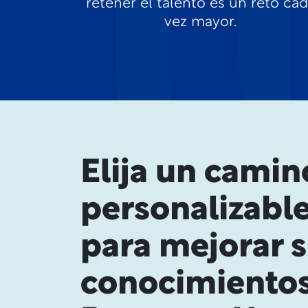
retener el talento es un reto ca
vez mayor.
Elija un camin
personalizabl
para mejorar 
conocimientos