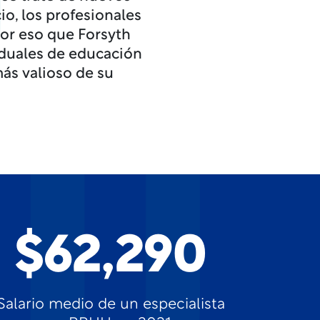
cio, los profesionales
por eso que Forsyth
iduales de educación
ás valioso de su
$62,290
Salario medio de un especialista