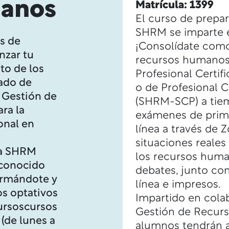
anos
Matrícula: 1399
El curso de prepar
SHRM se imparte e
os de
¡Consolídate com
zar tu
recursos humanos!
to de los
Profesional Certi
cado de
o de Profesional C
 Gestión de
(SHRM-SCP) a tiem
ara la
exámenes de prima
onal en
línea a través de 
situaciones reales
la SHRM
los recursos huma
econocido
debates, junto co
ormándote y
línea e impresos.
os optativos
Impartido en cola
ursos
cursos
Gestión de Recur
(de lunes a
alumnos tendrán a