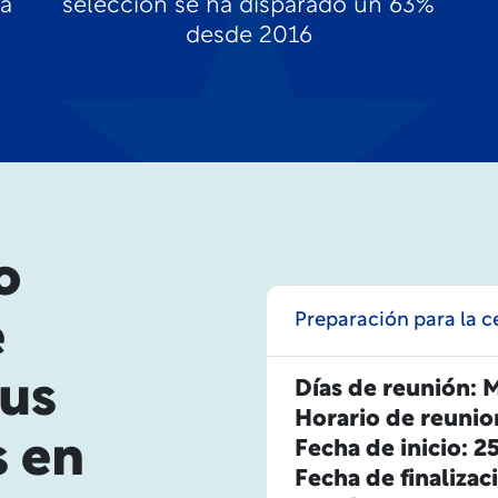
da
selección se ha disparado un 63%
desde 2016
o
Preparación para la c
e
sus
Días de reunión: 
Horario de reunio
 en
Fecha de inicio: 2
Fecha de finaliza