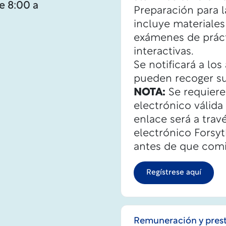
de 8:00 a
Preparación para 
incluye materiale
exámenes de práct
interactivas.
Se notificará a l
pueden recoger su
NOTA:
Se requiere
electrónico válida
enlace será a trav
electrónico Forsy
antes de que comi
Regístrese aquí
Remuneración y pres