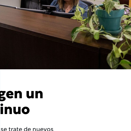
gen un
tinuo
se trate de nuevos