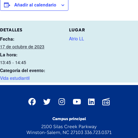
Añadir al calendario
DETALLES
LUGAR
Atrio LL
Fecha:
17 de octubre de 2023
La hora:
13:45 - 14:45
Categoría del evento:
Vida estudiantil
Campus principal
2100 Silas Creek Parkway
Winston-Salem, NC 27103 336.723.0371