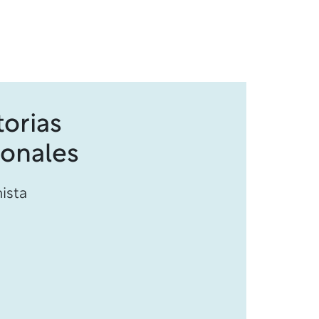
torias
ionales
ista