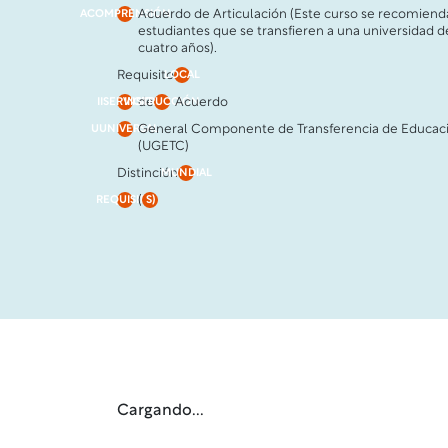
Acuerdo de Articulación (Este curso se recomienda
ACOMPRENSIÓN
estudiantes que se transfieren a una universidad d
cuatro años).
Requisito
LOCAL
de
Acuerdo
IISERVICIO
INSTRUCCIÓN
General Componente de Transferencia de Educac
UUNIVERSAL
(UGETC)
Distinción
MUNDIAL
(
REQUISITO
S)
Cargando...