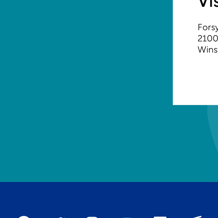
Vi
Fors
2100
Wins