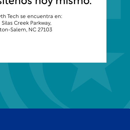
sítenos hoy mismo.
yth Tech se encuentra en:
 Silas Creek Parkway,
ton-Salem, NC 27103