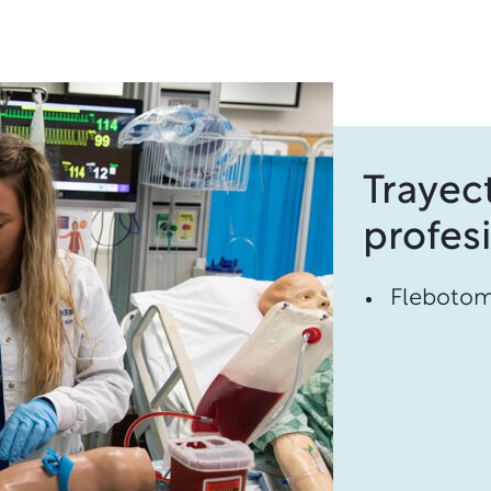
Trayec
profes
Flebotom