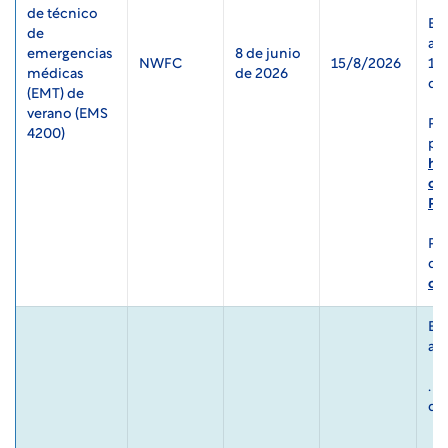
de técnico 
Es 
de 
asi
emergencias 
8 de junio 
NWFC
15/8/2026
18 
médicas 
de 2026 
de
(EMT) de 
verano (EMS 
Par
4200)
ht
co
Pa
Par
ck
El 
alt
. F
do
. E