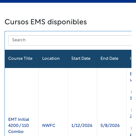
Cursos EMS disponibles
Course Title
Location
Start Date
End Date
In
El 
vie
 Fecha límite de inscripción: 5 de diciembre de 2025 a las 
17
 Sesión de orientación obligatoria: 8 de diciembre de 
202
EMT Initial 
4200 / 110 
NWFC 
1/12/2026 
5/8/2026 
 Para conocer los requisitos de inscripción, consulte el 
Combo 
pa