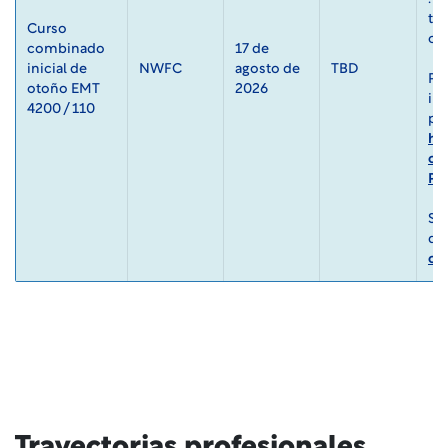
ten
Curso 
ca
combinado 
17 de 
inicial de 
NWFC
agosto de 
TBD
Par
otoño EMT 
2026
ins
4200 / 110
ht
co
Pa
Si 
ck