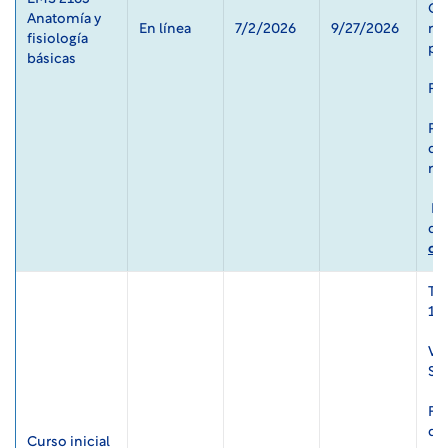
Ca
Anatomía y 
En línea 
7/2/2026 
9/27/2026 
req
fisiología 
pr
básicas 
Re
Par
de 
re
 Para cualquier pregunta, envíe un correo electrónico al 
ck
Tod
17
Vie
Sáb
Fec
do
Curso inicial 