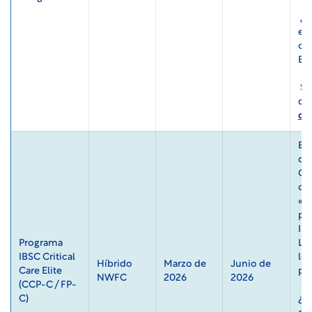
 ¿Le interesa? Rellene la encuesta de Microsoft Forms y le 
en
co
En
 Si tiene alguna pregunta, envíe un correo electrónico al 
ck
El
de 
Car
cui
«Cr
pa
IBS
Programa 
Los
IBSC Critical 
lo 
Híbrido  
Marzo de 
Junio de 
Care Elite 
po
NWFC 
2026 
2026
(CCP-C / FP-
C) 
¿Le