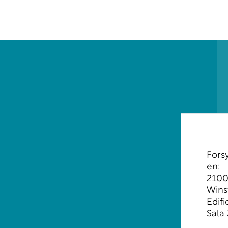
Fors
en:
2100
Wins
Edifi
Sala