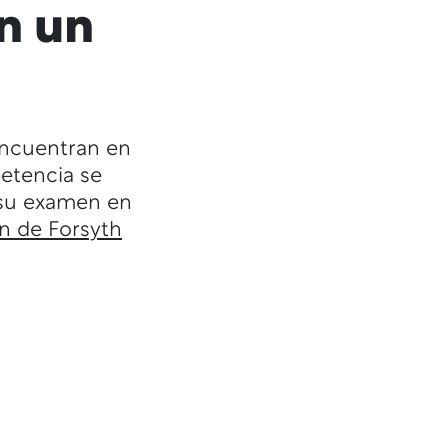
en un
encuentran en
etencia se
 su examen en
n de Forsyth