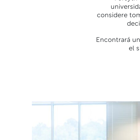
universida
considere tom
deci
Encontrará un
el 