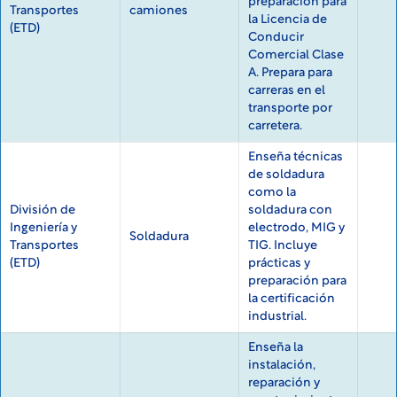
preparación para
Transportes
camiones
la Licencia de
(ETD)
Conducir
Comercial Clase
A. Prepara para
carreras en el
transporte por
carretera.
Enseña técnicas
de soldadura
como la
División de
soldadura con
Ingeniería y
electrodo, MIG y
Soldadura
Transportes
TIG. Incluye
(ETD)
prácticas y
preparación para
la certificación
industrial.
Enseña la
instalación,
reparación y