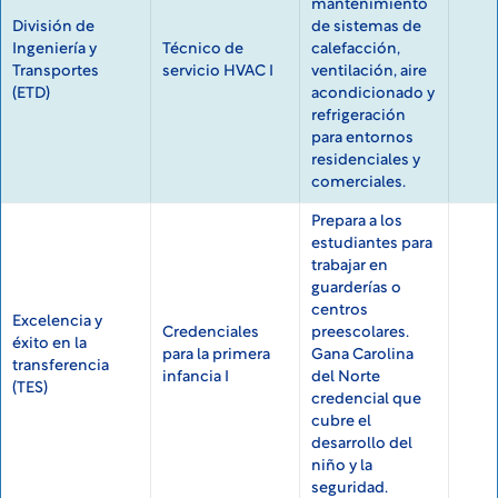
mantenimiento
División de
de sistemas de
Ingeniería y
Técnico de
calefacción,
Transportes
servicio HVAC I
ventilación, aire
(ETD)
acondicionado y
refrigeración
para entornos
residenciales y
comerciales.
Prepara a los
estudiantes para
trabajar en
guarderías o
centros
Excelencia y
Credenciales
preescolares.
éxito en la
para la primera
Gana Carolina
transferencia
infancia I
del Norte
(TES)
credencial que
cubre el
desarrollo del
niño y la
seguridad.