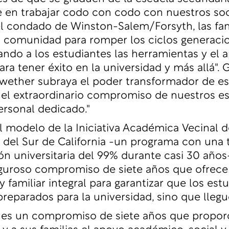
te en trabajar codo con codo con nuestros soc
l condado de Winston-Salem/Forsyth, las fami
a comunidad para romper los ciclos generaci
ndo a los estudiantes las herramientas y el 
ra tener éxito en la universidad y más allá". 
wether subraya el poder transformador de es
el extraordinario compromiso de nuestros es
personal dedicado."
l modelo de la Iniciativa Académica Vecinal d
 del Sur de California -un programa con una 
ón universitaria del 99% durante casi 30 años
riguroso compromiso de siete años que ofrec
 familiar integral para garantizar que los est
reparados para la universidad, sino que llegue
t es un compromiso de siete años que proporc