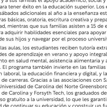
 y a sus familias el apoyo académico, social y
ara tener éxito en la educación superior. Los
sábados adicionales al año a la enseñanza es
as básicas, oratoria, escritura creativa y prep
ad, mientras que sus familias asisten a 15 de 
a adquirir habilidades esenciales para apoyar 
e sus hijos y navegar por el proceso universit
las aulas, los estudiantes reciben tutoría extr
es de aprendizaje en verano y apoyo integra
to en salud mental, asistencia alimentaria y
 El programa también invierte en las familias 
 laboral, la educación financiera y digital, y l
 de carreras. Gracias a las asociaciones con 
 Universidad de Carolina del Norte Greensboro
 de Carolina y Forsyth Tech, los graduados d
o gratuito a la universidad, lo que les garanti
 de continuar su educación y construir un fu