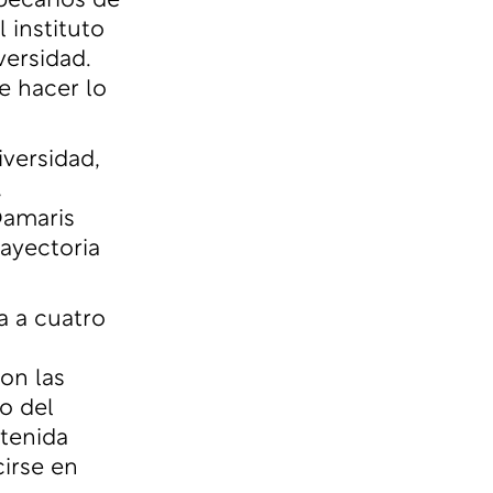
becarios de
l instituto
versidad.
 hacer lo
iversidad,
,
Damaris
rayectoria
a a cuatro
con las
o del
tenida
irse en