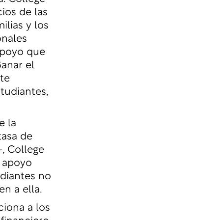
ios de las
lias y los
onales
apoyo que
Ganar el
te
tudiantes,
e la
tasa de
-, College
e apoyo
udiantes no
n a ella.
iona a los