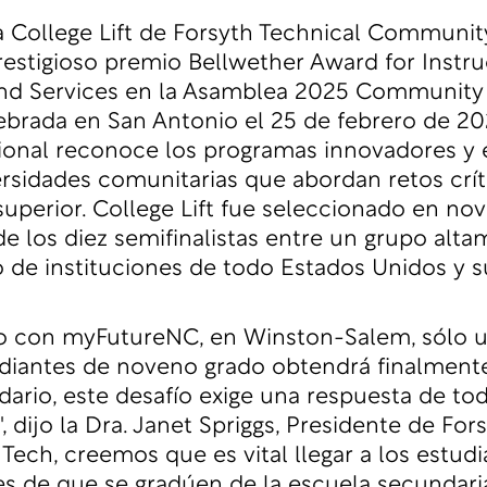
 College Lift de Forsyth Technical Communit
prestigioso premio Bellwether Award for Instru
nd Services en la Asamblea 2025 Community
ebrada en San Antonio el 25 de febrero de 20
onal reconoce los programas innovadores y 
ersidades comunitarias que abordan retos crít
uperior. College Lift fue seleccionado en no
 los diez semifinalistas entre un grupo alt
 de instituciones de todo Estados Unidos y s
o con myFutureNC, en Winston-Salem, sólo 
diantes de noveno grado obtendrá finalmente
ario, este desafío exige una respuesta de tod
 dijo la Dra. Janet Spriggs, Presidente de Fors
 Tech, creemos que es vital llegar a los estud
 de que se gradúen de la escuela secundaria