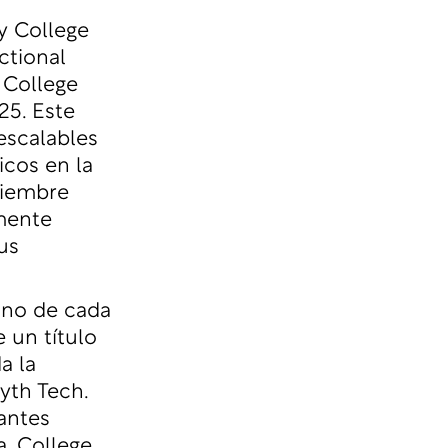
y College
ctional
 College
25. Este
escalables
icos en la
viembre
amente
us
uno de cada
 un título
a la
yth Tech.
iantes
. College