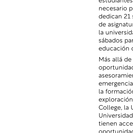
estudiantes
necesario p
dedican 21 
de asignatur
la universid
sábados par
educación d
Más allá de 
oportunidad
asesoramien
emergencia.
la formación
exploración
College, la
Universidad
tienen acces
oportunidad