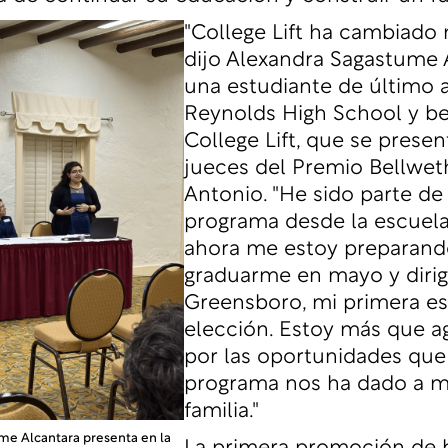
"College Lift ha cambiado m
dijo Alexandra Sagastume 
una estudiante de último 
Reynolds High School y be
College Lift, que se presen
jueces del Premio Bellwet
Antonio. "He sido parte de
programa desde la escuela
ahora me estoy preparand
graduarme en mayo y diri
Greensboro, mi primera es
elección. Estoy más que a
por las oportunidades que
programa nos ha dado a mí
familia."
me Alcantara presenta en la