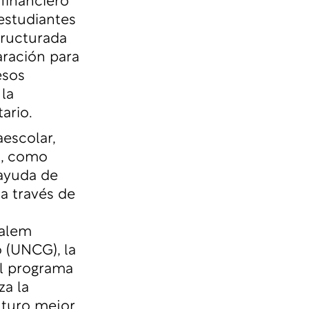
 financiero
 estudiantes
tructurada
aración para
esos
la
ario.
aescolar,
l, como
 ayuda de
a través de
a
Salem
 (UNCG), la
el programa
za la
turo mejor.