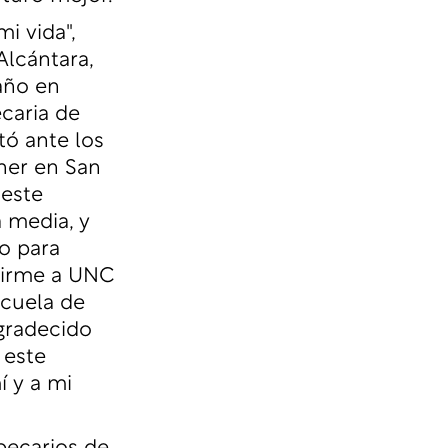
i vida",
Alcántara,
año en
caria de
tó ante los
her en San
 este
 media, y
o para
girme a UNC
cuela de
gradecido
 este
 y a mi