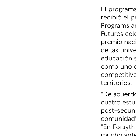
El programa
recibió el 
Programs a
Futures cel
premio naci
de las univ
educación s
como uno de
competitivo
territorios.
"De acuerd
cuatro estu
post-secund
comunidad",
"En Forsyth
mucho antes